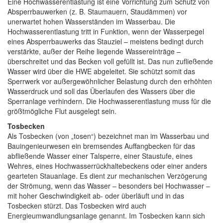
Eine Hochwasserentlastung ist eine Vorrichtung zum Schutz von
Absperrbauwerken (z. B. Staumauern, Staudämmen) vor
unerwartet hohen Wasserständen im Wasserbau. Die
Hochwasserentlastung tritt in Funktion, wenn der Wasserpegel
eines Absperrbauwerks das Stauziel – meistens bedingt durch
verstärkte, außer der Reihe liegende Wassereinträge –
überschreitet und das Becken voll gefüllt ist. Das nun zufließende
Wasser wird über die HWE abgeleitet. Sie schützt somit das
Sperrwerk vor außergewöhnlicher Belastung durch den erhöhten
Wasserdruck und soll das Überlaufen des Wassers über die
Sperranlage verhindern. Die Hochwasserentlastung muss für die
größtmögliche Flut ausgelegt sein.
Tosbecken
Als Tosbecken (von „tosen“) bezeichnet man im Wasserbau und
Bauingenieurwesen ein bremsendes Auffangbecken für das
abfließende Wasser einer Talsperre, einer Staustufe, eines
Wehres, eines Hochwasserrückhaltebeckens oder einer anders
gearteten Stauanlage. Es dient zur mechanischen Verzögerung
der Strömung, wenn das Wasser – besonders bei Hochwasser –
mit hoher Geschwindigkeit ab- oder überläuft und in das
Tosbecken stürzt. Das Tosbecken wird auch
Energieumwandlungsanlage genannt. Im Tosbecken kann sich