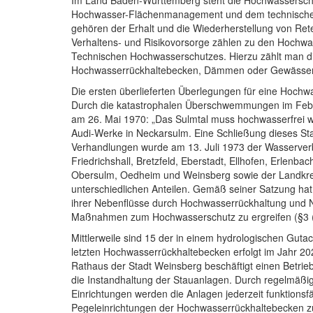
Im Land Baden-Württemberg steht die Hochwasserschu
Hochwasser-Flächenmanagement und dem technisch
gehören der Erhalt und die Wiederherstellung von Re
Verhaltens- und Risikovorsorge zählen zu den Hochwa
Technischen Hochwasserschutzes. Hierzu zählt man die
Hochwasserrückhaltebecken, Dämmen oder Gewäss
Die ersten überlieferten Überlegungen für eine Hoch
Durch die katastrophalen Überschwemmungen im Febr
am 26. Mai 1970: „Das Sulmtal muss hochwasserfrei 
Audi-Werke in Neckarsulm. Eine Schließung dieses Sta
Verhandlungen wurde am 13. Juli 1973 der Wasserver
Friedrichshall, Bretzfeld, Eberstadt, Ellhofen, Erlenba
Obersulm, Oedheim und Weinsberg sowie der Landkre
unterschiedlichen Anteilen. Gemäß seiner Satzung ha
ihrer Nebenflüsse durch Hochwasserrückhaltung und N
Maßnahmen zum Hochwasserschutz zu ergreifen (§3 (
Mittlerweile sind 15 der in einem hydrologischen Gutac
letzten Hochwasserrückhaltebecken erfolgt im Jahr 2
Rathaus der Stadt Weinsberg beschäftigt einen Betrieb
die Instandhaltung der Stauanlagen. Durch regelmäßig
Einrichtungen werden die Anlagen jederzeit funktions
Pegeleinrichtungen der Hochwasserrückhaltebecken zu