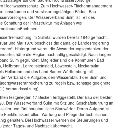
tzstrategie auf drei Säulen: Hochwasservorsorge,
en Hochwasserschutz. Zum Hochwasser-Flächenmanagement
tentionsräumen und versickerungsfähigen Böden. Bau-,
sservorsorgen. Der Wasserverband Sulm ist Teil des
 Schaffung der Infrastruktur mit Anlagen wie
erausbaumaßnahmen.
wasserfreimachung im Sulmtal wurden bereits 1940 gemacht.
uar und Mai 1970 beschloss die damalige Landesregierung
werden“. Hintergrund waren die Abwanderungsgedanken der
ndortes hätte die Region nachhaltig geschädigt. Nach langen
band Sulm gegründet. Mitglieder sind die Kommunen Bad
ch, Heilbronn, Lehrensteinsfeld, Löwenstein, Neckarsulm,
is Heilbronn und das Land Baden-Württemberg mit
t der Verband die Aufgabe, den Wasserabfluß der Sulm und
iedrigwasseranreicherung zu regeln bzw. sonstige geeignete
1) Verbandssatzung).
hten festgelegten 17 Becken fertiggestellt. Der Bau der beiden
020. Der Wasserverband Sulm mit Sitz und Geschäftsführung im
sleiter und fünf hauptamtliche Stauwärter. Deren Aufgabe ist
e Funktionskontrollen, Wartung und Pflege der technischen
fähig gehalten. Bei Hochwasser werden die Steuerungen und
 jeder Tages- und Nachtzeit überwacht.